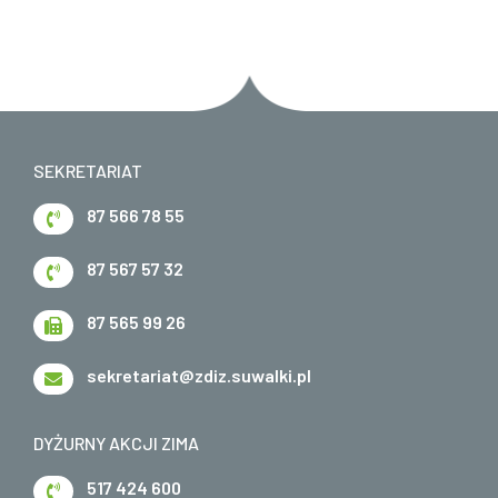
SEKRETARIAT
87 566 78 55
87 567 57 32
87 565 99 26
sekretariat@zdiz.suwalki.pl
DYŻURNY AKCJI ZIMA
517 424 600