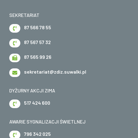
SEKRETARIAT
87 566 78 55
87 567 57 32
87 565 99 26
sekretariat@zdiz.suwalki.pl
DYŻURNY AKCJI ZIMA
517 424 600
AWARIE SYGNALIZACJI ŚWIETLNEJ
796 342 025