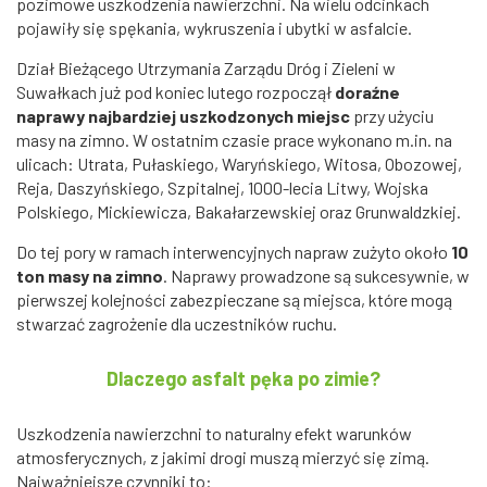
pozimowe uszkodzenia nawierzchni. Na wielu odcinkach
pojawiły się spękania, wykruszenia i ubytki w asfalcie.
Dział Bieżącego Utrzymania Zarządu Dróg i Zieleni w
Suwałkach już pod koniec lutego rozpoczął
doraźne
naprawy najbardziej uszkodzonych miejsc
przy użyciu
masy na zimno. W ostatnim czasie prace wykonano m.in. na
ulicach: Utrata, Pułaskiego, Waryńskiego, Witosa, Obozowej,
Reja, Daszyńskiego, Szpitalnej, 1000-lecia Litwy, Wojska
Polskiego, Mickiewicza, Bakałarzewskiej oraz Grunwaldzkiej.
Do tej pory w ramach interwencyjnych napraw zużyto około
10
ton masy na zimno
. Naprawy prowadzone są sukcesywnie, w
pierwszej kolejności zabezpieczane są miejsca, które mogą
stwarzać zagrożenie dla uczestników ruchu.
Dlaczego asfalt pęka po zimie?
Uszkodzenia nawierzchni to naturalny efekt warunków
atmosferycznych, z jakimi drogi muszą mierzyć się zimą.
Najważniejsze czynniki to: